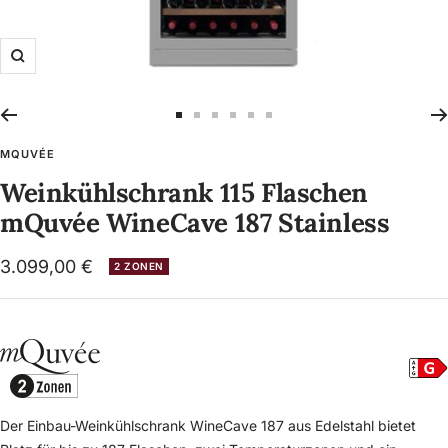
Zoom
Zur
Zur
Zur
Zur
Zur
Zur
Slide
Slide
Slide
Slide
Slide
Slide
MQUVÉE
1
2
3
4
5
6
Weinkühlschrank 115 Flaschen
gehen
gehen
gehen
gehen
gehen
gehen
mQuvée WineCave 187 Stainless
Angebotspreis
3.099,00 €
2 ZONEN
Der Einbau-Weinkühlschrank WineCave 187 aus Edelstahl bietet