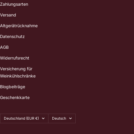
Zahlungsarten
Versand
Altgerätrücknahme
Datenschutz
AGB
Widerrufsrecht
Versicherung für
Weinkühlschränke
Blogbeiträge
Geschenkkarte
Land/Region
Sprache
Deutschland (EUR €)
Deutsch