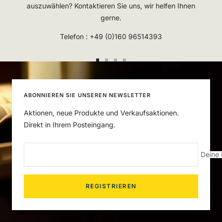
auszuwählen? Kontaktieren Sie uns, wir helfen Ihnen
gerne.
Telefon : +49 (0)160 96514393
Zur
Zur
Zur
Zur
Slide
Slide
Slide
Slide
1
2
3
4
ABONNIEREN SIE UNSEREN NEWSLETTER
gehen
gehen
gehen
gehen
Aktionen, neue Produkte und Verkaufsaktionen.
Direkt in Ihrem Posteingang.
Deine 
REGISTRIEREN