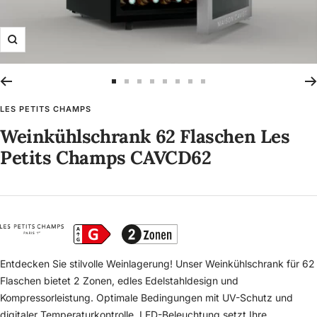
Zoom
Zur
Zur
Zur
Zur
Zur
Zur
Zur
Zur
Slide
Slide
Slide
Slide
Slide
Slide
Slide
Slide
LES PETITS CHAMPS
1
2
3
4
5
6
7
8
Weinkühlschrank 62 Flaschen Les
gehen
gehen
gehen
gehen
gehen
gehen
gehen
gehen
Petits Champs CAVCD62
Entdecken Sie stilvolle Weinlagerung! Unser Weinkühlschrank für 62
Flaschen bietet 2 Zonen, edles Edelstahldesign und
Kompressorleistung. Optimale Bedingungen mit UV-Schutz und
digitaler Temperaturkontrolle. LED-Beleuchtung setzt Ihre